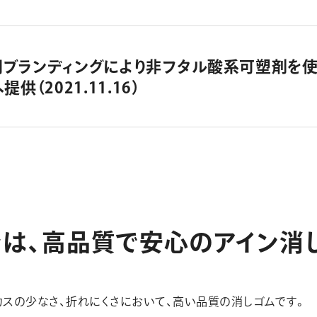
共同ブランディングにより非フタル酸系可塑剤を
（2021.11.16）
ン
は
、
高
品
質
で
安
心
の
ア
イ
ン
消
カスの少なさ、折れにくさにおいて、高い品質の消しゴムです。