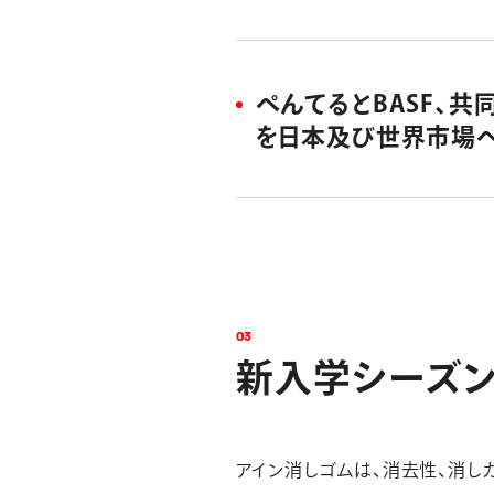
ぺんてるとBASF、
を日本及び世界市場へ提供
0
3
新
入
学
シ
ー
ズ
アイン消しゴムは、消去性、消し