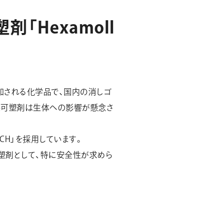
塑
剤
「
H
e
x
a
m
o
l
l
添加される化学品で、国内の消しゴ
系
可塑剤は生体への影響が懸念さ
DINCH」を採用しています。
塑剤として、特に安全性が求めら