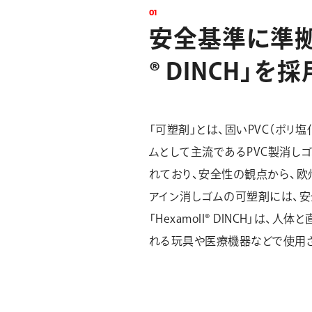
0
1
安
全
基
準
に
準
®
D
I
N
C
H
」
を
採
「可塑剤」とは、固いPVC（ポ
ムとして主流であるPVC製消し
れており、安全性の観点から、欧
アイン消しゴムの可塑剤には、安
「Hexamoll® DINCH」
れる玩具や医療機器などで使用