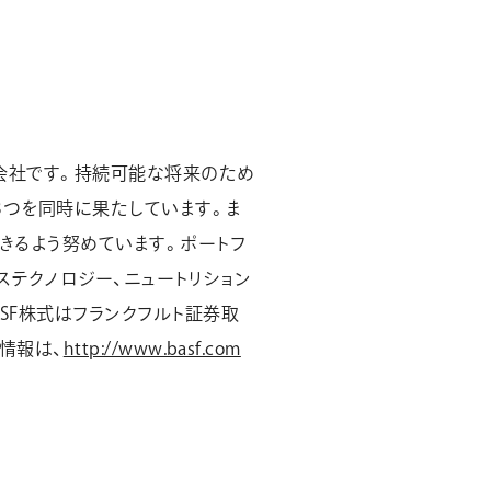
学会社です。持続可能な将来のため
3つを同時に果たしています。ま
できるよう努めています。ポートフ
ェステクノロジー、ニュートリション
ASF株式はフランクフルト証券取
い情報は、
http://www.basf.com