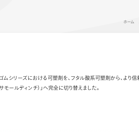
ホーム
ゴムシリーズにおける可塑剤を、フタル酸系可塑剤から、より信頼
ーン 限定
アートクレヨン
くるりら
sign
H（ヘキサモールディンチ）」へ完全に切り替えました。