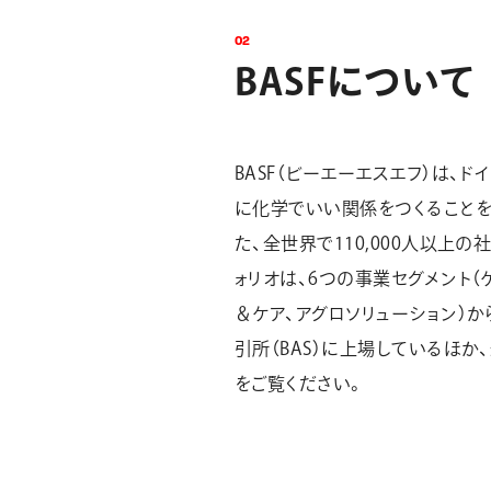
0
2
B
A
S
F
に
つ
い
て
BASF（ビーエーエスエフ）は
に化学でいい関係をつくることを
た、全世界で110,000人以
ォリオは、6つの事業セグメント（
＆ケア、アグロソリューション）か
引所（BAS）に上場しているほか、
をご覧ください。