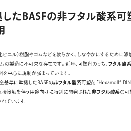
拠
し
た
B
A
S
F
の
非
フ
タ
ル
酸
系
可
用
リ塩化ビニル）樹脂やゴムなどを軟らかく、しなやかにするために
ゴムの製造に不可欠な存在です。近年、可塑剤のうち、
フタル酸
州を中心に規制が強まっています。
全基準に準拠したBASFの
非フタル酸系
可塑剤「Hexamoll® 
は、人体と直接接触を伴う用途向けに特別に開発された
非フタル酸系
の可
されています。