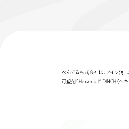
ぺんてる株式会社は、アイン消し
フローチュ
Skyly De
可塑剤「Hexamoll® DINC