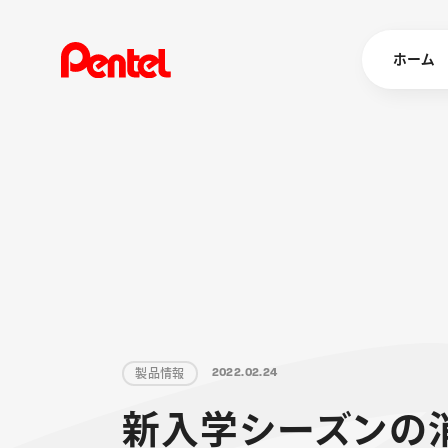
ホーム
商品を
ボールペン
ペン
マーカー
シャープペ
エナージェル
消し具
ブラッシュ（
製
品
情
報
2
0
2
2
.
0
2
.
2
4
画材
その他
新
入
学
シ
ー
ズ
ン
の