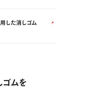
使用した消しゴム
し
ゴ
ム
を