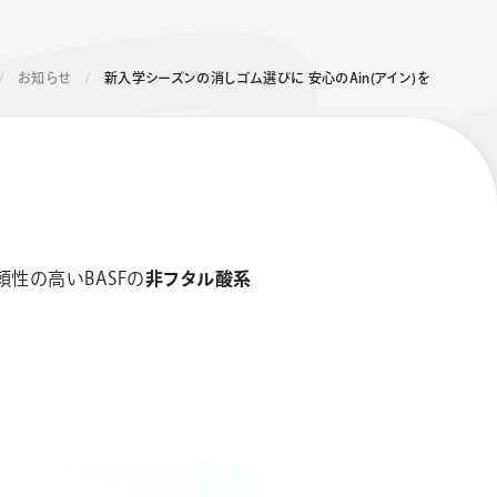
お知らせ
新入学シーズンの消しゴム選びに 安心のAin(アイン)を
性の高いBASFの
非フタル酸系
エナージェル コハレ
スマッシュ 限定 ダイヤ
モンドメタリックカラ
ーズ