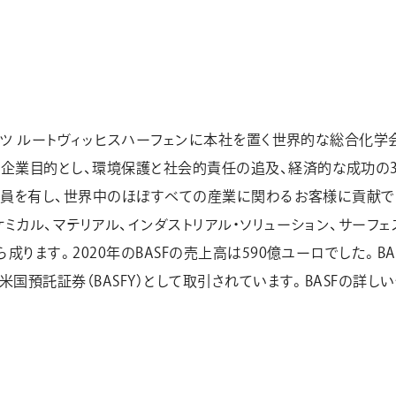
、ドイツ ルートヴィッヒスハーフェンに本社を置く世界的な総合化
企業目的とし、環境保護と社会的責任の追及、経済的な成功の
上の社員を有し、世界中のほぼすべての産業に関わるお客様に貢献
ケミカル、マテリアル、インダストリアル・ソリューション、サーフ
ら成ります。2020年のBASFの売上高は590億ユーロでした。B
米国預託証券（BASFY）として取引されています。BASFの詳し