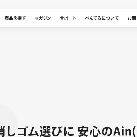
商品を探す
マガジン
サポート
ぺんてるについて
お問
探す
ぺんてるについて
ン
サインペン
オレンズ
メッセージ
採用情報
筆）
運営会社
消
し
ゴ
ム
選
び
に
安
心
の
A
i
n
(