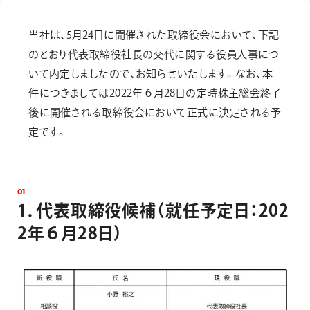
画材
その他
当社は、5月24日に開催された取締役会において、下記
のとおり代表取締役社長の交代に関する役員人事につ
いて内定しましたので、お知らせいたします。なお、本
件につきましては2022年６月28日の定時株主総会終了
後に開催される取締役会において正式に決定される予
定です。
0
1
1
．
代
表
取
締
役
候
補
（
就
任
予
定
日
：
2
0
2
2
年
６
月
2
8
日
）