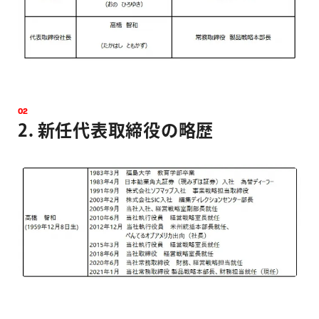
0
2
2
.
新
任
代
表
取
締
役
の
略
歴