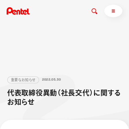
商品を探す
商品を探すトップ
ボールペン
重
要
な
お
知
ら
せ
2
0
2
2
.
0
5
.
3
0
ぺんてるについて
ペン
エナージェル
サインペン
オレンズ
代
表
取
締
役
異
動
（
社
長
交
代
）
に
関
す
る
マーカー
ぺんてるについてトップ
お
知
ら
せ
シャープペン
メッセージ
消し具
採用情報
ブラッシュ（筆）
運営会社