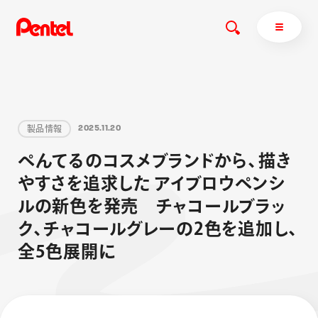
製
品
情
報
2
0
2
5
.
1
1
.
2
0
商品を探す
ぺ
ん
て
る
の
コ
ス
メ
ブ
ラ
ン
ド
か
ら
、
描
き
商品を探すトップ
や
す
さ
を
追
求
し
た
ア
イ
ブ
ロ
ウ
ペ
ン
シ
ボールペン
ル
の
新
色
を
発
売
チ
ャ
コ
ー
ル
ブ
ラ
ッ
ぺんてるについて
ペン
エナージェル
サインペン
オレンズ
ク
、
チ
ャ
コ
ー
ル
グ
レ
ー
の
2
色
を
追
加
し
、
マーカー
ぺんてるについてトップ
全
5
色
展
開
に
シャープペン
メッセージ
消し具
採用情報
ブラッシュ（筆）
運営会社