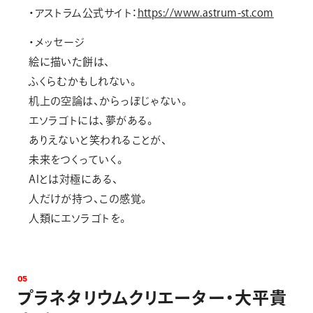
・アストラム公式サイト：
https://www.astrum-st.com
・メッセージ
絵に描いた餅は、
ふくらむかもしれない。
机上の空論は、からっぽじゃない。
エソラゴトには、夢がある。
ありえないと笑われることが、
未来をつくっていく。
AIとは対極にある、
人だけが持つ、この感覚。
人類にエソラゴトを。
0
5
プ
ラ
ネ
タ
リ
ウ
ム
ク
リ
エ
ー
タ
ー
・
大
平
貴