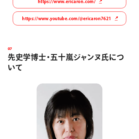
https://www.ericaron.com/
https://www.youtube.com/@ericaron7621
0
7
先
史
学
博
士
・
五
十
嵐
ジ
ャ
ン
ヌ
氏
に
つ
い
て