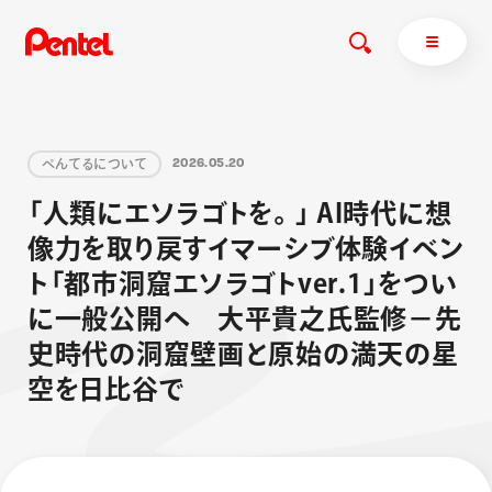
ぺ
ん
て
る
に
つ
い
て
2
0
2
6
.
0
5
.
2
0
商品を探す
「
人
類
に
エ
ソ
ラ
ゴ
ト
を
。
」
A
I
時
代
に
想
像
力
を
取
り
戻
す
イ
マ
ー
シ
ブ
体
験
イ
ベ
ン
商品を探すトップ
ト
「
都
市
洞
窟
エ
ソ
ラ
ゴ
ト
v
e
r
.
1
」
を
つ
い
ボールペン
に
一
般
公
開
へ
大
平
貴
之
氏
監
修
－
先
ぺんてるについて
ペン
エナージェル
サインペン
オレンズ
史
時
代
の
洞
窟
壁
画
と
原
始
の
満
天
の
星
マーカー
ぺんてるについてトップ
空
を
日
比
谷
で
シャープペン
メッセージ
消し具
採用情報
ブラッシュ（筆）
運営会社