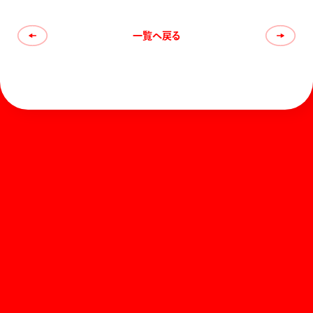
一覧へ戻る
ホーム
お知らせ
商品を探す
お問い合わせ
マガジン
サポート
Global
ぺんてるについて
運営会社
個人情報取り扱いについて
知的財産権について