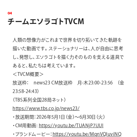
0
4
チ
ー
ム
エ
ソ
ラ
ゴ
ト
T
V
C
M
人類の想像力がこれまで世界を切り拓いてきた軌跡を
描いた動画です。ステーショナリーは、人が自由に思考
し、発想し、エソラゴトを描く力そのものを支える道具で
あると、私たちは考えています。
＜TVCM概要＞
放送枠： news23 CM放送枠 月-木23:00-23:56 （金
23:58-24:43）
（TBS系列全国28局ネット）
https://www.tbs.co.jp/news23/
・放送期間：2026年5月1日（金）～6月30日（火）
・CM用動画:
https://youtu.be/TUANjP7iJUI
・ブランドムービー：
https://youtu.be/MqnVQIuviNQ