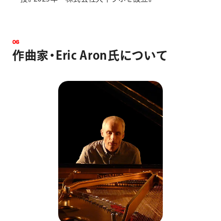
0
6
作
曲
家
・
E
r
i
c
A
r
o
n
氏
に
つ
い
て