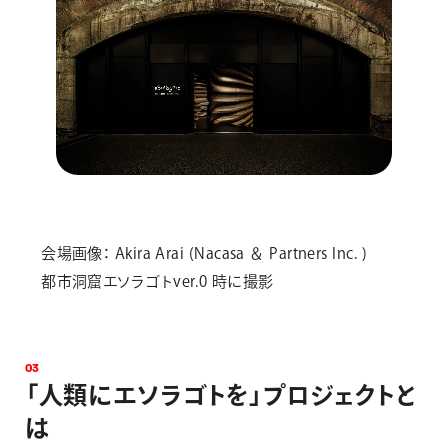
会場画像： Akira Arai (Nacasa ＆ Partners Inc. )
都市洞窟エソラゴトver.0 時に撮影
0
3
「
人
類
に
エ
ソ
ラ
ゴ
ト
を
」
プ
ロ
ジ
ェ
ク
ト
と
は