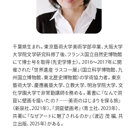
千葉県生まれ。東京藝術大学美術学部卒業、大阪大学
大学院文学研究科修了後、フランス国立自然史博物館
にて博士号を取得（先史学博士）。2016〜2017年に開
催された「世界遺産 ラスコー展」（国立科学博物館、九
州国立博物館、東北歴史博物館）の学術協力者。東京
藝術大学、慶應義塾大学、立教大学、明治学院大学、文
化学園大学で非常勤講師を務める。著書に『なんで洞
窟に壁画を描いたの？――美術のはじまりを探る旅』
（新泉社、2021年）、『洞窟壁画考』（青土社、2023年）、
共著に『なぜアートに魅了されるのか』（渡辺 茂 編, 共
立出版、2025年）がある。