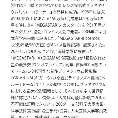
製作は不可能と言われていたレンズ投影式プラネタリ
ウム「アストロライナー」の開発に成功。1998年に従来
の100倍以上にあたる150万個（完成形は170万個）の
星を映し出す「MEGASTAR(メガスター)」をIPS（国際プ
ラネタリウム協会）ロンドン大会で発表。2004年には日
本科学未来館に設置した、「MEGASTAR-II cosmos」
（投影星数560万個） がギネス世界記録に認定された。
2023年、はまぎん こども宇宙科学館に設置した
「MEGASTAR-IIA（GIGAMASK搭載機）」が「投影された
星の最多数（ワンオフ）」として、同年、直径500m級の巨
大ドームに投影可能な新型プラネタリウム投影機
「GIGANIUM（ギガニウム）を西武ライオンズ本拠地（ベ
ルーナドーム）で1万人の観客に公開し、プラネタリウム
における最大投影面積として、それぞれギネス世界記
録に認定された。信条は、「人間は可能は証明できるが
不可能は証明できない」。2006年、文部科学大臣表彰・
科学技術賞（理解増進部門）受賞。大阪芸術大学客員教
授。2025年 株式会社大平ラボを設立。