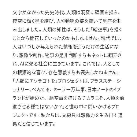
文字がなかった先史時代、人類は洞窟に壁画を描き、
夜空に輝く星を結び、人や動物の姿を描いて星座を生
み出しました。人類の知性は、そうした「絵空事」を描く
ことから開花していったのかもしれません。現代では、
人はいつしか与えられた情報を追うだけの生活にな
り、想像や創作、物事の是非判断すらもネットに翻弄さ
れ、AIに頼る社会に生きています。これでは、人として
の根源的な喜び、存在意義すらも喪失しかねません。
「人類にエソラゴトを」プロジェクトは、プラスステーシ
ョナリー、ぺんてる、セーラー万年筆、日本ノートの4ブ
ランドが始めた、「絵空事を描けるチカラこそ、人類を前
進させる種ではないか？」と世の中に問いかけるプロ
ジェクトです。私たちは、文房具は想像力を生み出す道
具だと信じています。