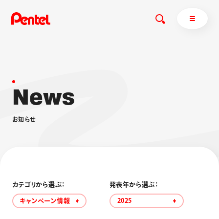
N
e
w
s
商品を探す
商品を探すトップ
お
知
ら
せ
ボールペン
ぺんてるについて
ペン
エナージェル
サインペン
オレンズ
マーカー
ぺんてるについてトップ
シャープペン
メッセージ
カテゴリから選ぶ：
発表年から選ぶ：
消し具
採用情報
キャンペーン情報
2025
ブラッシュ（筆）
運営会社