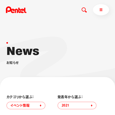
N
e
w
s
商品を探す
商品を探すトップ
お
知
ら
せ
ボールペン
ぺんてるについて
ペン
エナージェル
サインペン
オレンズ
マーカー
ぺんてるについてトップ
シャープペン
メッセージ
カテゴリから選ぶ：
発表年から選ぶ：
消し具
採用情報
イベント情報
2021
ブラッシュ（筆）
運営会社