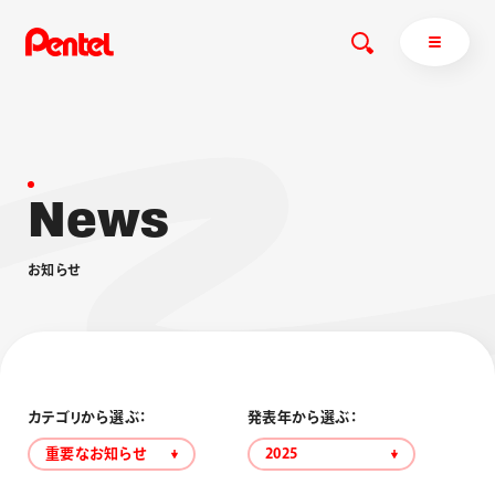
N
e
w
s
商品を探す
商品を探すトップ
お
知
ら
せ
ボールペン
ぺんてるについて
ペン
エナージェル
サインペン
オレンズ
マーカー
ぺんてるについてトップ
シャープペン
メッセージ
カテゴリから選ぶ：
発表年から選ぶ：
消し具
採用情報
重要なお知らせ
2025
ブラッシュ（筆）
運営会社