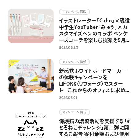
画材
キャンペーン情報
その他
イラストレーター「Caho」×現役
中学生YouTuber「みゅう」×カ
スタマイズペンのコラボ ペンケ
ースコーデを楽しむ提案を9月よ
りスタート
2021.08.25
キャンペーン情報
新感覚ホワイトボードマーカー
の体験キャンペーンを
LIFORK（リフォーク）でスター
ト これからのオフィスに求めら
れるコミュニケーションツール提
2021.07.01
案として2021年7月より実施
キャンペーン情報
保護猫の譲渡活動を支援する「#
とろねこチャレンジ」第二弾に関
するご報告 寄付金額および使用