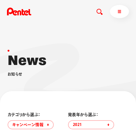
N
e
w
s
商品を探す
商品を探すトップ
お
知
ら
せ
ボールペン
ぺんてるについて
ペン
エナージェル
サインペン
オレンズ
マーカー
ぺんてるについてトップ
シャープペン
メッセージ
カテゴリから選ぶ：
発表年から選ぶ：
消し具
採用情報
キャンペーン情報
2021
ブラッシュ（筆）
運営会社