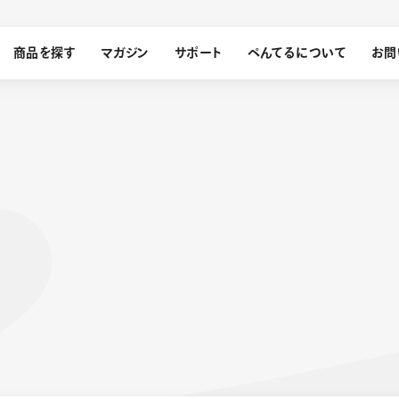
商品を探す
マガジン
サポート
ぺんてるについて
お問
探す
ぺんてるについて
ン
サインペン
オレンズ
メッセージ
採用情報
筆）
運営会社