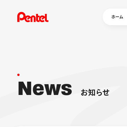
ホーム
商品を
ボールペン
ペン
N
e
w
s
マーカー
シャープペ
エナージェル
お
知
ら
せ
消し具
ブラッシュ（
画材
その他