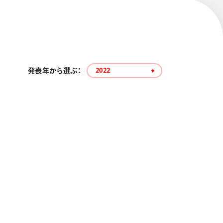
発表年から選ぶ：
2022
エナージェル コハレ
スマッシュ 限定 ダイヤ
モンドメタリックカラ
ーズ