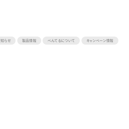
お知らせ
製品情報
ぺんてるについて
キャンペーン情報
ーン 限定
アートクレヨン
くるりら
sign