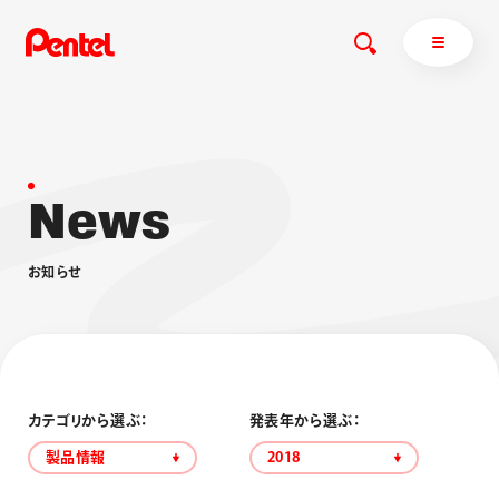
N
e
w
s
商品を探す
商品を探すトップ
お
知
ら
せ
ボールペン
ぺんてるについて
ペン
エナージェル
サインペン
オレンズ
マーカー
ぺんてるについてトップ
シャープペン
メッセージ
カテゴリから選ぶ：
発表年から選ぶ：
消し具
採用情報
製品情報
2018
ブラッシュ（筆）
運営会社