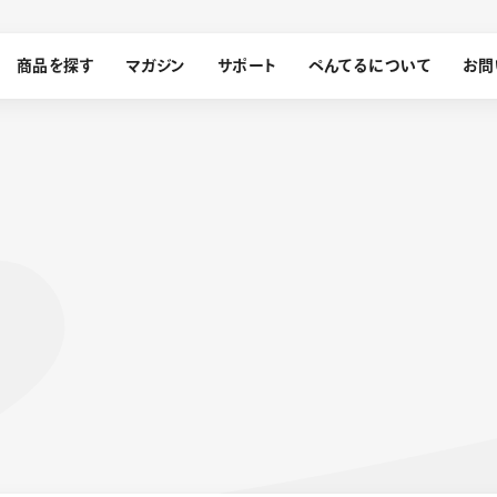
商品を探す
マガジン
サポート
ぺんてるについて
お問
探す
ぺんてるについて
ン
サインペン
オレンズ
メッセージ
採用情報
筆）
運営会社