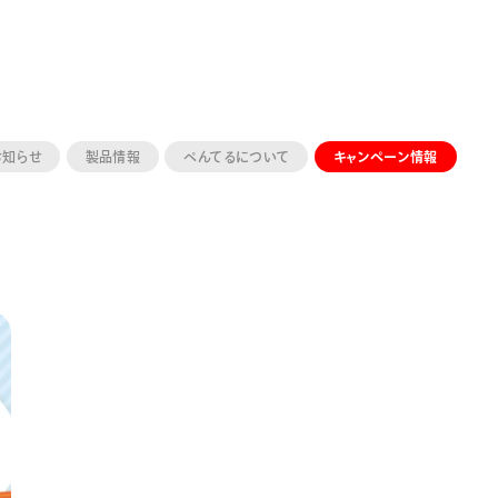
お知らせ
製品情報
ぺんてるについて
キャンペーン情報
ーン 限定
アートクレヨン
くるりら
sign