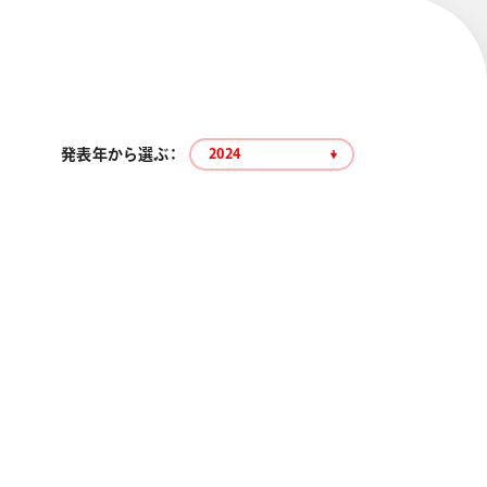
発表年から選ぶ：
2024
エナージェル コハレ
スマッシュ 限定 ダイヤ
モンドメタリックカラ
ーズ