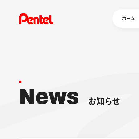
ホーム
商品を
ボールペン
ペン
N
e
w
s
マーカー
シャープペ
エナージェル
お
知
ら
せ
消し具
ブラッシュ（
画材
その他