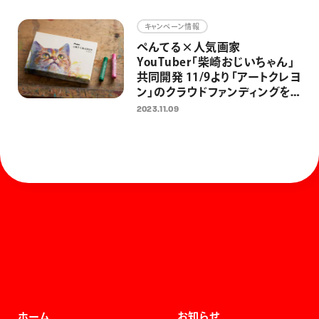
キャンペーン情報
ぺんてる×人気画家
YouTuber「柴崎おじいちゃん」
共同開発 11/9より「アートクレヨ
ン」のクラウドファンディングを
開始 ぺんてる初のクラファン
2023.11.09
で、大人の日常にアートを届ける
ホーム
お知らせ