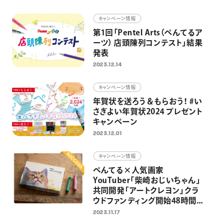
画材
キャンペーン情報
その他
第1回「Pentel Arts（ぺんてるア
ーツ） 店頭陳列コンテスト」結果
発表
2023.12.14
キャンペーン情報
年賀状を送ろう＆もらおう！ #い
さぎよい年賀状2024 プレゼント
キャンペーン
2023.12.01
キャンペーン情報
ぺんてる×人気画家
YouTuber「柴崎おじいちゃん」
共同開発「アートクレヨン」クラ
ウドファンディング開始48時間で
目標達成
2023.11.17