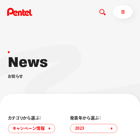
N
e
w
s
商品を探す
商品を探すトップ
お
知
ら
せ
ボールペン
ぺんてるについて
ペン
エナージェル
サインペン
オレンズ
マーカー
ぺんてるについてトップ
シャープペン
メッセージ
カテゴリから選ぶ：
発表年から選ぶ：
消し具
採用情報
キャンペーン情報
2023
ブラッシュ（筆）
運営会社