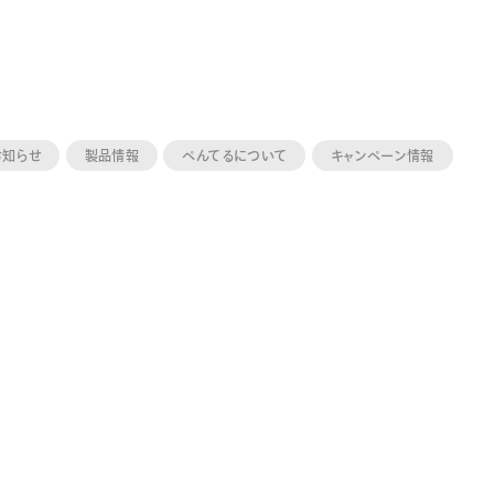
お知らせ
製品情報
ぺんてるについて
キャンペーン情報
ーン 限定
アートクレヨン
くるりら
sign