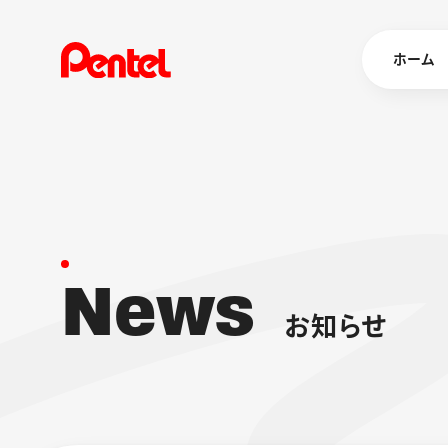
ホーム
商品を
ボールペン
ペン
N
e
w
s
マーカー
シャープペ
エナージェル
お
知
ら
せ
消し具
ブラッシュ（
画材
その他