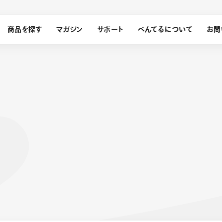
商品を探す
マガジン
サポート
ぺんてるについて
お問
探す
ぺんてるについて
ン
サインペン
オレンズ
メッセージ
採用情報
筆）
運営会社