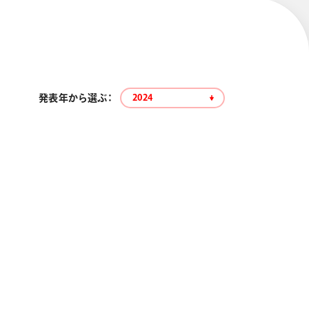
発表年から選ぶ：
2024
エナージェル コハレ
スマッシュ 限定 ダイヤ
モンドメタリックカラ
ーズ