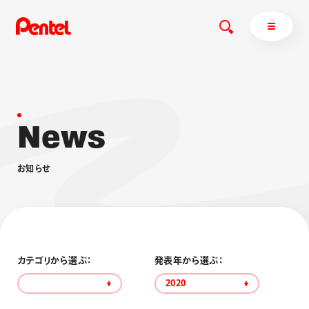
N
e
w
s
商品を探す
商品を探すトップ
お
知
ら
せ
ボールペン
ぺんてるについて
ペン
エナージェル
サインペン
オレンズ
マーカー
ぺんてるについてトップ
シャープペン
メッセージ
カテゴリから選ぶ：
発表年から選ぶ：
消し具
採用情報
2020
ブラッシュ（筆）
運営会社