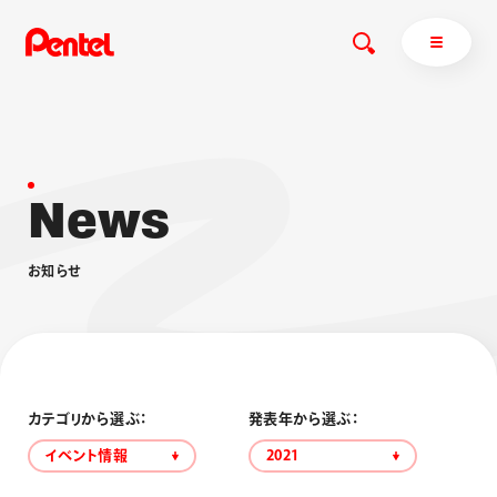
N
e
w
s
商品を探す
商品を探すトップ
お
知
ら
せ
ボールペン
ぺんてるについて
ペン
エナージェル
サインペン
オレンズ
マーカー
ぺんてるについてトップ
シャープペン
メッセージ
カテゴリから選ぶ：
発表年から選ぶ：
消し具
採用情報
イベント情報
2021
ブラッシュ（筆）
運営会社