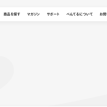
商品を探す
マガジン
サポート
ぺんてるについて
お問
探す
ぺんてるについて
ン
サインペン
オレンズ
メッセージ
採用情報
筆）
運営会社