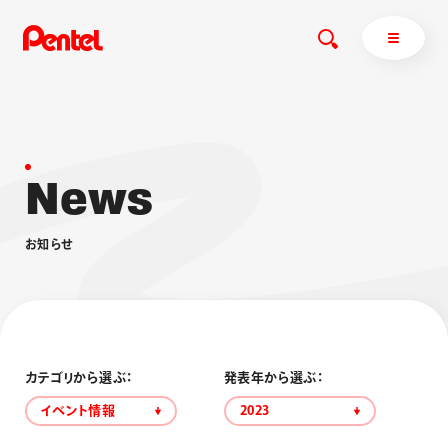
N
e
w
s
商品を探す
商品を探すトップ
お
知
ら
せ
ボールペン
ぺんてるについて
ペン
エナージェル
サインペン
オレンズ
マーカー
ぺんてるについてトップ
シャープペン
メッセージ
カテゴリから選ぶ：
発表年から選ぶ：
消し具
採用情報
イベント情報
2023
ブラッシュ（筆）
運営会社