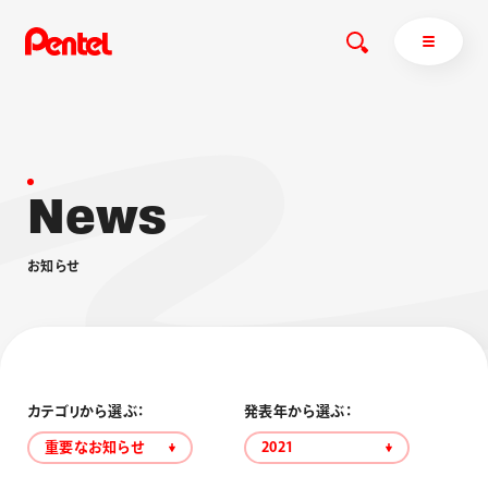
N
e
w
s
商品を探す
商品を探すトップ
お
知
ら
せ
ボールペン
ぺんてるについて
ペン
エナージェル
サインペン
オレンズ
マーカー
ぺんてるについてトップ
シャープペン
メッセージ
カテゴリから選ぶ：
発表年から選ぶ：
消し具
採用情報
重要なお知らせ
2021
ブラッシュ（筆）
運営会社