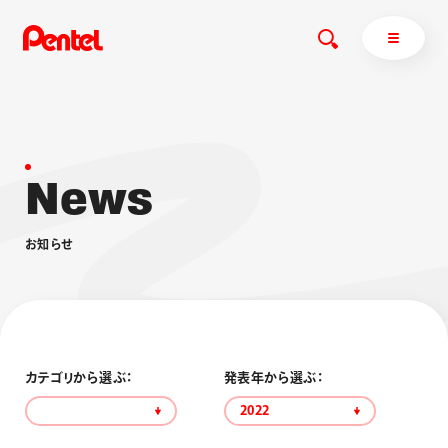
N
e
w
s
商品を探す
商品を探すトップ
お
知
ら
せ
ボールペン
ぺんてるについて
ペン
エナージェル
サインペン
オレンズ
マーカー
ぺんてるについてトップ
シャープペン
メッセージ
カテゴリから選ぶ：
発表年から選ぶ：
消し具
採用情報
2022
ブラッシュ（筆）
運営会社