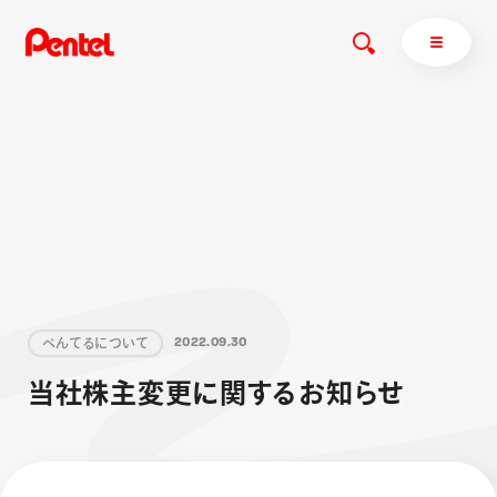
商品を探す
商品を探すトップ
ボールペン
ぺんてるについて
ペン
エナージェル
サインペン
オレンズ
ぺ
ん
て
る
に
つ
い
て
2
0
2
2
.
0
9
.
3
0
マーカー
ぺんてるについてトップ
当
社
株
主
変
更
に
関
す
る
お
知
ら
せ
シャープペン
メッセージ
消し具
採用情報
ブラッシュ（筆）
運営会社