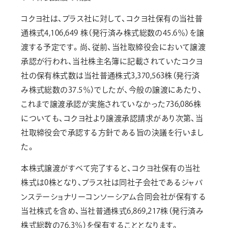
コクヨ社は、プラス社に対して、コクヨ社保有の当社普
通株式4,106,649 株（発行済み株式総数の45.6％）を譲
渡する予定です。尚、従前、当社取締役会において譲渡
承認が行われ、当社株主名簿に記載されていたコクヨ
社の保有株式数は当社普通株式3,370,563株（発行済
み株式総数の37.5％）でしたが、今般の譲渡にあたり、
これまで譲渡承認が実施されていなかった736,086株
についても、コクヨ社より譲渡承認請求があり次第、当
社取締役会で承認する方針である旨の決議を行いまし
た。
本株式譲渡がすべて完了すると、コクヨ社保有の当社
株式は0株となり、プラス社は同社子会社であるジャパ
ンステーショナリーコンソーシアム合同会社が保有する
当社株式を含め、当社普通株式6,869,217株（発行済み
株式総数の76.3％）を保有することとなります。