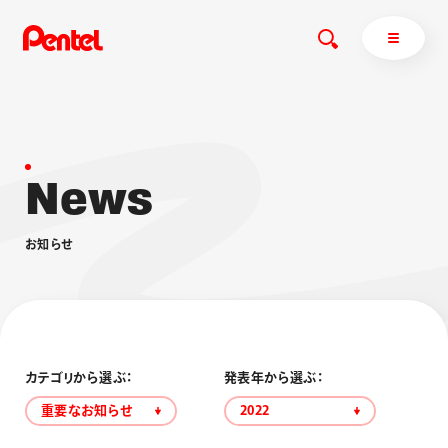
N
e
w
s
商品を探す
商品を探すトップ
お
知
ら
せ
ボールペン
ぺんてるについて
ペン
エナージェル
サインペン
オレンズ
マーカー
ぺんてるについてトップ
シャープペン
メッセージ
カテゴリから選ぶ：
発表年から選ぶ：
消し具
採用情報
重要なお知らせ
2022
ブラッシュ（筆）
運営会社