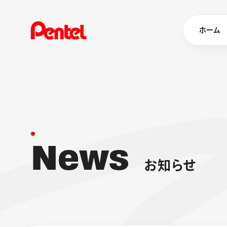
ホーム
商品を
ボールペン
ペン
N
e
w
s
マーカー
シャープペ
エナージェル
お
知
ら
せ
消し具
ブラッシュ（
画材
その他