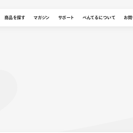
商品を探す
マガジン
サポート
ぺんてるについて
お問
探す
ぺんてるについて
ン
サインペン
オレンズ
メッセージ
採用情報
筆）
運営会社