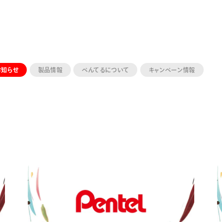
お知らせ
製品情報
ぺんてるについて
キャンペーン情報
ーン 限定
アートクレヨン
くるりら
sign