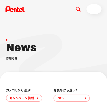
N
e
w
s
商品を探す
商品を探すトップ
お
知
ら
せ
ボールペン
ぺんてるについて
ペン
エナージェル
サインペン
オレンズ
マーカー
ぺんてるについてトップ
シャープペン
メッセージ
カテゴリから選ぶ：
発表年から選ぶ：
消し具
採用情報
キャンペーン情報
2019
ブラッシュ（筆）
運営会社