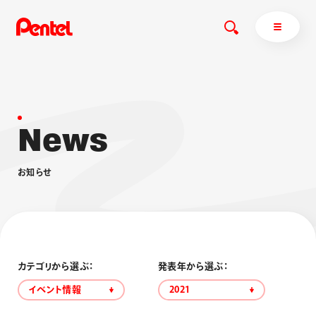
N
e
w
s
商品を探す
商品を探すトップ
お
知
ら
せ
ボールペン
ぺんてるについて
ペン
エナージェル
サインペン
オレンズ
マーカー
ぺんてるについてトップ
シャープペン
メッセージ
カテゴリから選ぶ：
発表年から選ぶ：
消し具
採用情報
イベント情報
2021
ブラッシュ（筆）
運営会社