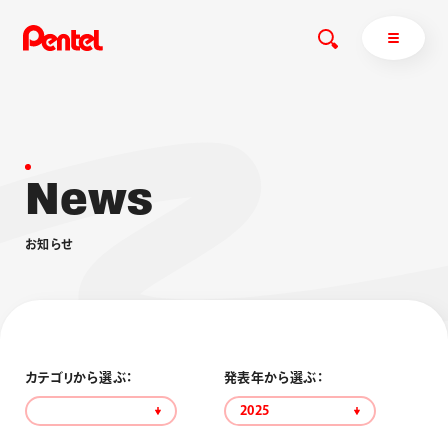
N
e
w
s
商品を探す
商品を探すトップ
お
知
ら
せ
ボールペン
ぺんてるについて
ペン
エナージェル
サインペン
オレンズ
マーカー
ぺんてるについてトップ
シャープペン
メッセージ
カテゴリから選ぶ：
発表年から選ぶ：
消し具
採用情報
2025
ブラッシュ（筆）
運営会社