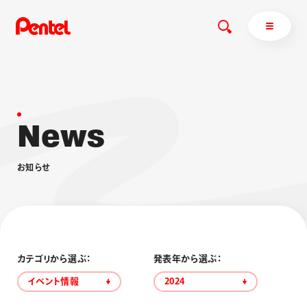
N
e
w
s
商品を探す
商品を探すトップ
お
知
ら
せ
ボールペン
ぺんてるについて
ペン
エナージェル
サインペン
オレンズ
マーカー
ぺんてるについてトップ
シャープペン
メッセージ
カテゴリから選ぶ：
発表年から選ぶ：
消し具
採用情報
イベント情報
2024
ブラッシュ（筆）
運営会社