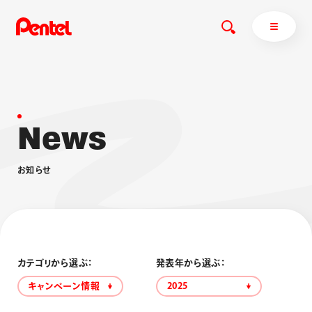
N
e
w
s
商品を探す
商品を探すトップ
お
知
ら
せ
ボールペン
ぺんてるについて
ペン
エナージェル
サインペン
オレンズ
マーカー
ぺんてるについてトップ
シャープペン
メッセージ
カテゴリから選ぶ：
発表年から選ぶ：
消し具
採用情報
キャンペーン情報
2025
ブラッシュ（筆）
運営会社