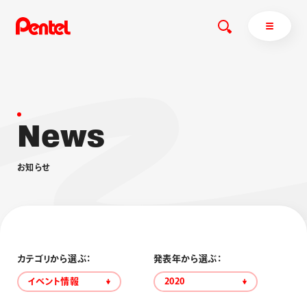
N
e
w
s
商品を探す
商品を探すトップ
お
知
ら
せ
ボールペン
ぺんてるについて
ペン
エナージェル
サインペン
オレンズ
マーカー
ぺんてるについてトップ
シャープペン
メッセージ
カテゴリから選ぶ：
発表年から選ぶ：
消し具
採用情報
イベント情報
2020
ブラッシュ（筆）
運営会社