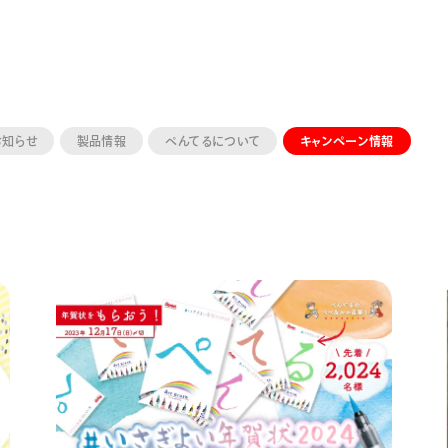
お知らせ
製品情報
ぺんてるについて
キャンペーン情報
ーン 限定
アートクレヨン
くるりら
sign