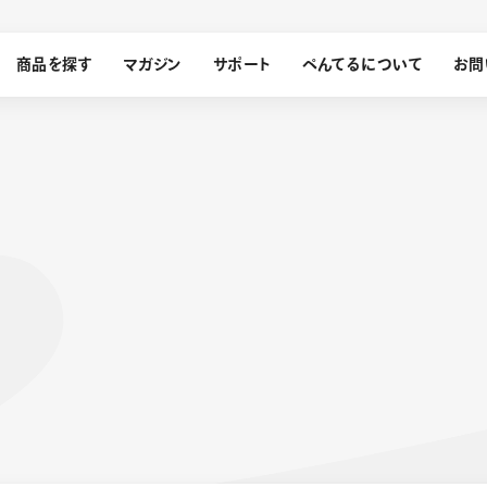
商品を探す
マガジン
サポート
ぺんてるについて
お問
探す
ぺんてるについて
ン
サインペン
オレンズ
メッセージ
採用情報
筆）
運営会社