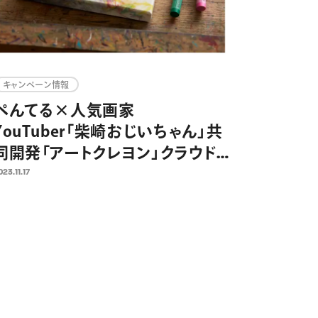
キャンペーン情報
ぺんてる×人気画家
YouTuber「柴崎おじいちゃん」共
同開発「アートクレヨン」クラウド
ファンディング開始48時間で目標
023.11.17
達成