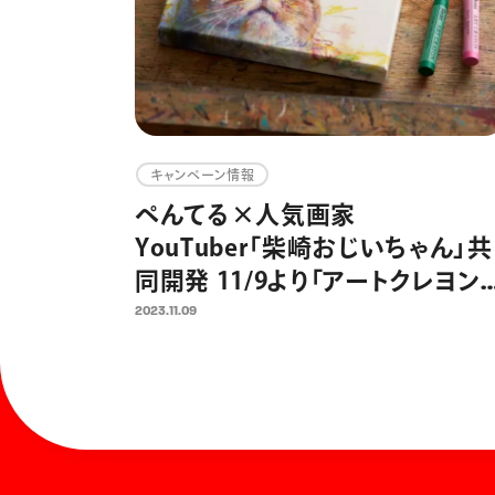
キャンペーン情報
ぺんてる×人気画家
YouTuber「柴崎おじいちゃん」共
同開発 11/9より「アートクレヨン」
のクラウドファンディングを開
2023.11.09
ぺんてる初のクラファンで、大人
日常にアートを届ける