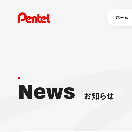
ホーム
商品を
ボールペン
ペン
N
e
w
s
マーカー
シャープペ
エナージェル
お
知
ら
せ
消し具
ブラッシュ（
画材
その他