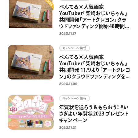
ぺんてる×人気画家
YouTuber「柴崎おじいちゃん」
共同開発「アートクレヨン」クラ
ウドファンディング開始48時間で
目標達成
2023.11.17
キャンペーン情報
ぺんてる×人気画家
YouTuber「柴崎おじいちゃん」
共同開発 11/9より「アートクレヨ
ン」のクラウドファンディングを
開始 ぺんてる初のクラファン
2023.11.09
で、大人の日常にアートを届ける
キャンペーン情報
年賀状を送ろう＆もらおう！ #い
さぎよい年賀状2023 プレゼント
キャンペーン
2022.11.21