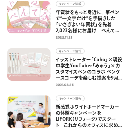
キャンペーン情報
年賀状をもっと身近に。筆ペン
で“一文字だけ”を手描きした
「いさぎよい年賀状」を先着
2,023名様にお届け ぺんてる
に年賀状を送ると筆ペンが当た
2022.11.21
るキャンペーンも同時開催
キャンペーン情報
イラストレーター「Caho」×現役
中学生YouTuber「みゅう」×カ
スタマイズペンのコラボ ペンケ
ースコーデを楽しむ提案を9月よ
りスタート
2021.08.25
キャンペーン情報
新感覚ホワイトボードマーカー
の体験キャンペーンを
LIFORK（リフォーク）でスター
ト これからのオフィスに求めら