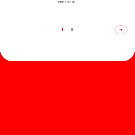
れるコミュニケーションツール提
2021.07.01
案として2021年7月より実施
1
2
ホーム
お知らせ
商品を探す
お問い合わせ
マガジン
サポート
Global
ぺんてるについて
運営会社