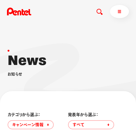
N
e
w
s
商品を探す
商品を探すトップ
お
知
ら
せ
ボールペン
ぺんてるについて
ペン
エナージェル
サインペン
オレンズ
マーカー
ぺんてるについてトップ
シャープペン
メッセージ
カテゴリから選ぶ：
発表年から選ぶ：
消し具
採用情報
キャンペーン情報
すべて
ブラッシュ（筆）
運営会社