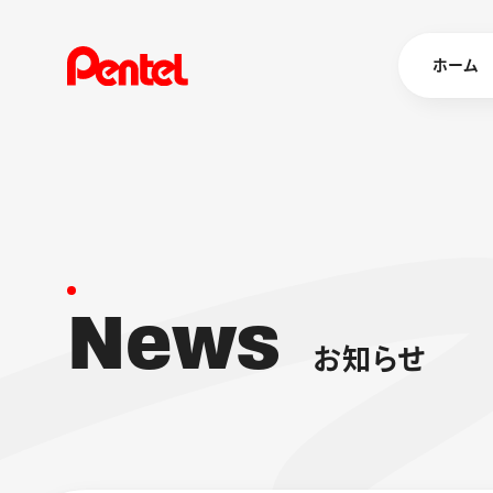
ホーム
商品を
ボールペン
ペン
N
e
w
s
マーカー
シャープペ
エナージェル
お
知
ら
せ
消し具
ブラッシュ（
画材
その他