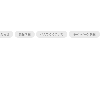
お知らせ
製品情報
ぺんてるについて
キャンペーン情報
ーン 限定
アートクレヨン
くるりら
sign