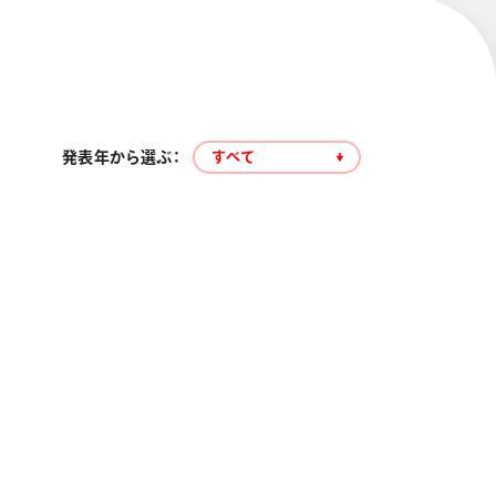
発表年から選ぶ：
すべて
エナージェル コハレ
スマッシュ 限定 ダイヤ
モンドメタリックカラ
ーズ