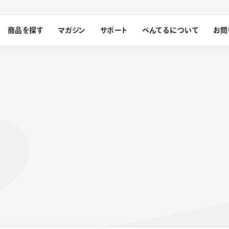
商品を探す
マガジン
サポート
ぺんてるについて
お問
探す
ぺんてるについて
ン
サインペン
オレンズ
メッセージ
採用情報
筆）
運営会社