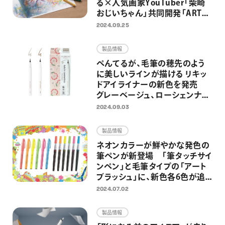
る×人気画家YouTuber「柴崎
おじいちゃん」共同開発「ART
CRAYON（アートクレヨン）」を一
2024.09.25
般発売 ワインを嗜みながら描
く大人のためのアートワークショ
製品情報
ップも開催
ぺんてるが、毛筆の穂先のよう
に美しいラインが描ける リキッ
ドアイライナーの新色を発売
グレーベージュ、ローシェンナの
2色を追加し全5色展開に
2024.09.03
製品情報
ネオンカラーが鮮やかな発色の
筆ペンが新登場 「筆タッチサイ
ンペン」と毛筆タイプの「アート
ブラッシュ」に、新色各6色が追
加
2024.07.02
製品情報