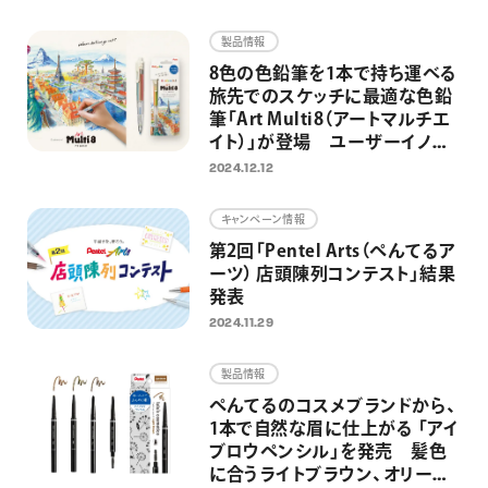
画材
製品情報
その他
8色の色鉛筆を1本で持ち運べる
旅先でのスケッチに最適な色鉛
筆「Art Multi8（アートマルチエ
イト）」が登場 ユーザーイノベ
ーションから、アートシーンに特
2024.12.12
化した1本へ
キャンペーン情報
第2回「Pentel Arts（ぺんてるア
ーツ） 店頭陳列コンテスト」結果
発表
2024.11.29
製品情報
ぺんてるのコスメブランドから、
1本で自然な眉に仕上がる 「アイ
ブロウペンシル」を発売 髪色
に合うライトブラウン、オリーブ