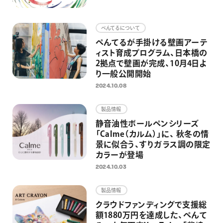
ぺんてるについて
ぺんてるが手掛ける壁画アーテ
ィスト育成プログラム、日本橋の
2拠点で壁画が完成、10月4日よ
り一般公開開始
2024.10.08
製品情報
静音油性ボールペンシリーズ
「Calme（カルム）」に、 秋冬の情
景に似合う、すりガラス調の限定
カラーが登場
2024.10.03
製品情報
クラウドファンディングで支援総
額1880万円を達成した、ぺんて