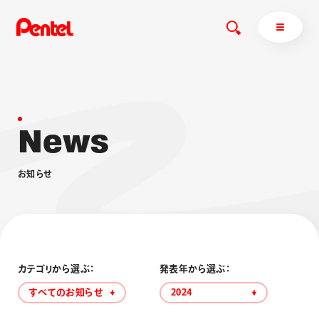
N
e
w
s
商品を探す
商品を探すトップ
お
知
ら
せ
ボールペン
ぺんてるについて
ペン
エナージェル
サインペン
オレンズ
マーカー
ぺんてるについてトップ
シャープペン
メッセージ
カテゴリから選ぶ：
発表年から選ぶ：
消し具
採用情報
すべてのお知らせ
2024
ブラッシュ（筆）
運営会社