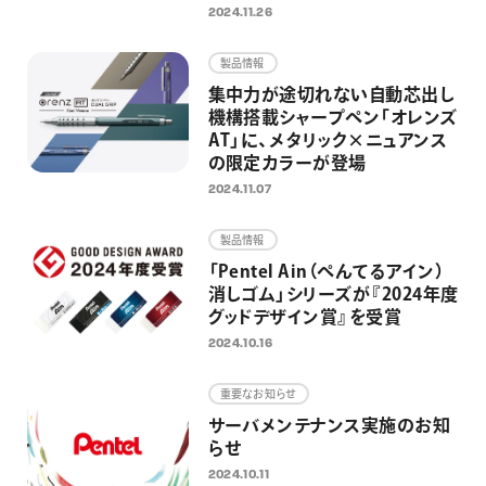
ブラウン、ダークブラウンの全3
2024.11.26
色を展開
製品情報
集中力が途切れない自動芯出し
機構搭載シャープペン「オレンズ
AT」に、メタリック×ニュアンス
の限定カラーが登場
2024.11.07
製品情報
「Pentel Ain（ぺんてるアイン）
消しゴム」シリーズが『2024年度
グッドデザイン賞』を受賞
2024.10.16
重要なお知らせ
サーバメンテナンス実施のお知
らせ
2024.10.11