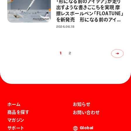
「形になる前のアイデア」が走り
出すような書きごこちを実現 摩
擦レスボールペン「FLOATUNE」
を新発売 形になる前のアイデ
アとメモに関する1000名意識調
2024.06.18
査を実施
1
2
ホーム
お知らせ
商品を探す
お問い合わせ
マガジン
サポート
Global