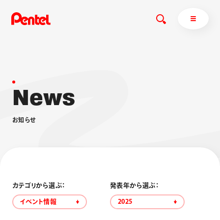
N
e
w
s
商品を探す
商品を探すトップ
お
知
ら
せ
ボールペン
ぺんてるについて
ペン
エナージェル
サインペン
オレンズ
マーカー
ぺんてるについてトップ
シャープペン
メッセージ
カテゴリから選ぶ：
発表年から選ぶ：
消し具
採用情報
イベント情報
2025
ブラッシュ（筆）
運営会社