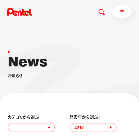
N
e
w
s
商品を探す
商品を探すトップ
お
知
ら
せ
ボールペン
ぺんてるについて
ペン
エナージェル
サインペン
オレンズ
マーカー
ぺんてるについてトップ
シャープペン
メッセージ
カテゴリから選ぶ：
発表年から選ぶ：
消し具
採用情報
2018
ブラッシュ（筆）
運営会社