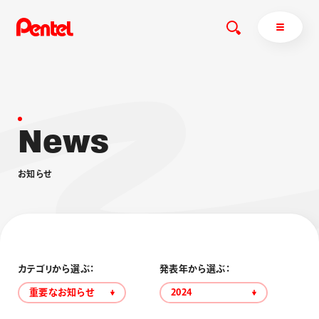
N
e
w
s
商品を探す
商品を探すトップ
お
知
ら
せ
ボールペン
ぺんてるについて
ペン
エナージェル
サインペン
オレンズ
マーカー
ぺんてるについてトップ
シャープペン
メッセージ
カテゴリから選ぶ：
発表年から選ぶ：
消し具
採用情報
重要なお知らせ
2024
ブラッシュ（筆）
運営会社