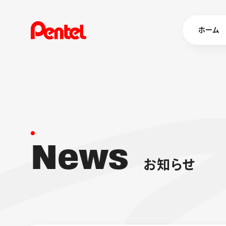
ホーム
商品を
ボールペン
ペン
N
e
w
s
マーカー
シャープペ
エナージェル
お
知
ら
せ
消し具
ブラッシュ（
画材
その他