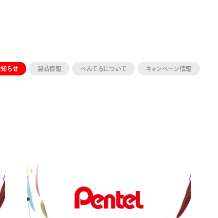
お知らせ
製品情報
ぺんてるについて
キャンペーン情報
ーン 限定
アートクレヨン
くるりら
sign