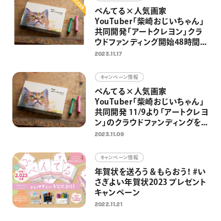
ぺんてる×人気画家
YouTuber「柴崎おじいちゃん」
共同開発「アートクレヨン」クラ
ウドファンディング開始48時間で
目標達成
2023.11.17
キャンペーン情報
ぺんてる×人気画家
YouTuber「柴崎おじいちゃん」
共同開発 11/9より「アートクレヨ
ン」のクラウドファンディングを
開始 ぺんてる初のクラファン
2023.11.09
で、大人の日常にアートを届ける
キャンペーン情報
年賀状を送ろう＆もらおう！ #い
さぎよい年賀状2023 プレゼント
キャンペーン
2022.11.21