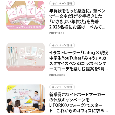
キャンペーン情報
年賀状をもっと身近に。筆ペン
で“一文字だけ”を手描きした
「いさぎよい年賀状」を先着
2,023名様にお届け ぺんてる
に年賀状を送ると筆ペンが当た
2022.11.21
るキャンペーンも同時開催
キャンペーン情報
イラストレーター「Caho」×現役
中学生YouTuber「みゅう」×カ
スタマイズペンのコラボ ペンケ
ースコーデを楽しむ提案を9月よ
りスタート
2021.08.25
キャンペーン情報
新感覚ホワイトボードマーカー
の体験キャンペーンを
LIFORK（リフォーク）でスター
ト これからのオフィスに求めら