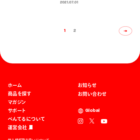
れるコミュニケーションツール提
2021.07.01
案として2021年7月より実施
1
2
ホーム
お知らせ
商品を探す
お問い合わせ
マガジン
サポート
Global
ぺんてるについて
運営会社