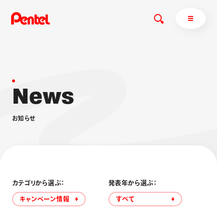
N
e
w
s
商品を探す
商品を探すトップ
お
知
ら
せ
ボールペン
ぺんてるについて
ペン
エナージェル
サインペン
オレンズ
マーカー
ぺんてるについてトップ
シャープペン
メッセージ
カテゴリから選ぶ：
発表年から選ぶ：
消し具
採用情報
キャンペーン情報
すべて
ブラッシュ（筆）
運営会社