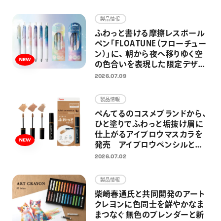
画材
製品情報
その他
ふわっと書ける摩擦レスボール
ペン「FLOATUNE（フローチュー
ン）」に、 朝から夜へ移りゆく空
の色合いを表現した限定デザイ
ンが登場 忙しい毎日の中でふ
2026.07.09
と空を見上げた時のように、リラ
ックス感のある仕上がりに
製品情報
ぺんてるのコスメブランドから、
ひと塗りでふわっと垢抜け眉に
仕上がるアイブロウマスカラを
発売 アイブロウペンシルと合
わせ使いしやすい シナモンベー
2026.07.02
ジュ、アッシュサクラ、ラテグレー
の3色展開
製品情報
柴崎春通氏と共同開発のアート
クレヨンに色同士を鮮やかなま
まつなぐ 無色のブレンダーと新