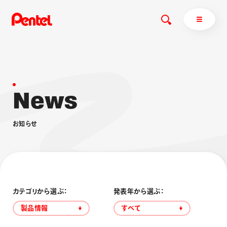
N
e
w
s
商品を探す
商品を探すトップ
お
知
ら
せ
ボールペン
ぺんてるについて
ペン
エナージェル
サインペン
オレンズ
マーカー
ぺんてるについてトップ
シャープペン
メッセージ
カテゴリから選ぶ：
発表年から選ぶ：
消し具
採用情報
製品情報
すべて
ブラッシュ（筆）
運営会社