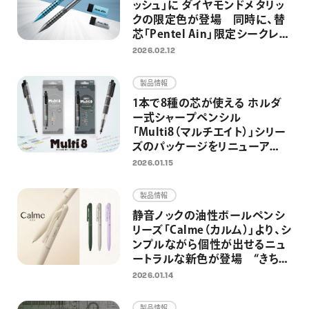
ッシュ」に ダイヤモンドメタリッ
クの限定色が登場 同時に、替
芯「Pentel Ain」限定シークレッ
ト企画第2弾を実施
2026.02.12
製品情報
1本で8種の芯が使える ホルダ
ー式シャープペンシル
「Multi8（マルチエイト）」シリー
ズのパッケージをリニューア
ル AI時代もアナログ筆記を欠
2026.01.15
かさない、思考・創造する人のた
めのマルチペンとして再訴求
製品情報
静音ノックの油性ボールペンシ
リーズ「Calme（カルム）」より、シ
ンプルながら個性が出せるニュ
ートラルな新色が登場 “きちん
と”見えて“カジュアル”に使える
2026.01.14
ボールペンへ
製品情報