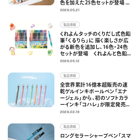
色を加えた25色セットが登場 混
色・グラデーション表現がさらに
2026.05.21
自由に
製品情報
くれよんタッチのくりだし式色鉛
筆「くるりら」に 描く楽しさが広
がる新色を追加し、16色・24色
セットが登場 くれよんと色鉛筆
のいいとこどりで、のびのびと自
2026.05.12
由なお絵描きへ
製品情報
全世界累計16億本超販売の速
乾ゲルインキボールペン「エナ
ージェル」から、初のソフトカラ
ーインキ「コハレ」が限定発売
穏やかな色合いのカラーインキ
2026.02.19
で手書きの時間を優しく彩る
製品情報
ロングセラーシャープペン「スマ