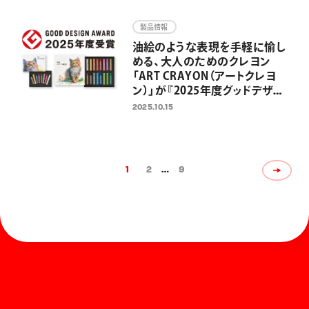
ートやイラスト、推し活グッズを
グリッターインキが華やかに彩
製品情報
る
油絵のような表現を手軽に愉し
める、大人のためのクレヨン
「ART CRAYON（アートクレヨ
ン）」が『2025年度グッドデザイ
ン賞』を受賞
2025.10.15
1
2
…
9
ホーム
お知らせ
商品を探す