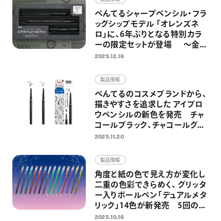
ぺんてるシャープペンシル・フラ
ッグシップモデル 「オレンズネ
ロ」に、6年ぶりとなる特別カラ
ーの限定セットが登場 ～金属
製の替芯ケースとホルダー式消
2025.12.16
しゴムを組み合わせた特別仕様
～
製品情報
ぺんてるのコスメブランドから、
描きやすさを追求した アイブロ
ウペンシルの新色を発売 チャ
コールブラック、チャコールグレ
ーの2色を追加し、全5色展開に
2025.11.20
製品情報
角度と紙の色で見え方が変化し
二重の色彩できらめく、 グリッタ
ー入りボールペン「デュアルメタ
リック」14色が新発売 5回の限
定発売を経て、待望の定番化 ノ
2025.10.16