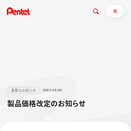
商品を探す
商品を探すトップ
ボールペン
ぺんてるについて
ペン
エナージェル
サインペン
オレンズ
重
要
な
お
知
ら
せ
2
0
2
3
.
0
8
.
0
8
マーカー
ぺんてるについてトップ
製
品
価
格
改
定
の
お
知
ら
せ
シャープペン
メッセージ
消し具
採用情報
ブラッシュ（筆）
運営会社