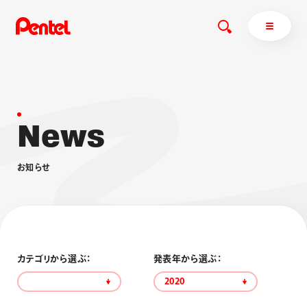
N
e
w
s
商品を探す
商品を探すトップ
お
知
ら
せ
ボールペン
ぺんてるについて
ペン
エナージェル
サインペン
オレンズ
マーカー
ぺんてるについてトップ
シャープペン
メッセージ
カテゴリから選ぶ：
発表年から選ぶ：
消し具
採用情報
2020
ブラッシュ（筆）
運営会社