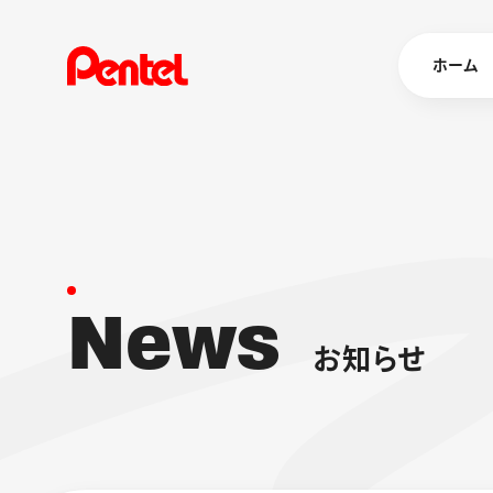
ホーム
商品を
ボールペン
ペン
N
e
w
s
マーカー
シャープペ
エナージェル
お
知
ら
せ
消し具
ブラッシュ（
画材
その他