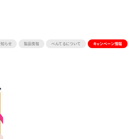
お知らせ
製品情報
ぺんてるについて
キャンペーン情報
ーン 限定
アートクレヨン
くるりら
sign