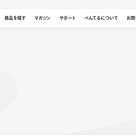
商品を探す
マガジン
サポート
ぺんてるについて
お問
探す
ぺんてるについて
ン
サインペン
オレンズ
メッセージ
採用情報
筆）
運営会社