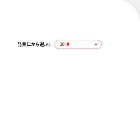
発表年から選ぶ：
2018
エナージェル コハレ
スマッシュ 限定 ダイヤ
モンドメタリックカラ
ーズ