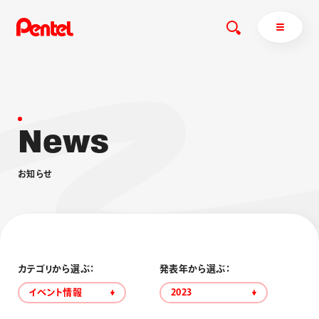
N
e
w
s
商品を探す
商品を探すトップ
お
知
ら
せ
ボールペン
ぺんてるについて
ペン
エナージェル
サインペン
オレンズ
マーカー
ぺんてるについてトップ
シャープペン
メッセージ
カテゴリから選ぶ：
発表年から選ぶ：
消し具
採用情報
イベント情報
2023
ブラッシュ（筆）
運営会社