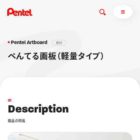
Pentel Artboard
画材
ぺんてる画板（軽量タイプ）
商品を探す
商品を探すトップ
ボールペン
ぺんてるについて
ペン
エナージェル
サインペン
オレンズ
0
1
マーカー
ぺんてるについてトップ
D
e
s
c
r
i
p
t
i
o
n
シャープペン
メッセージ
商
品
の
特
長
消し具
採用情報
ブラッシュ（筆）
運営会社