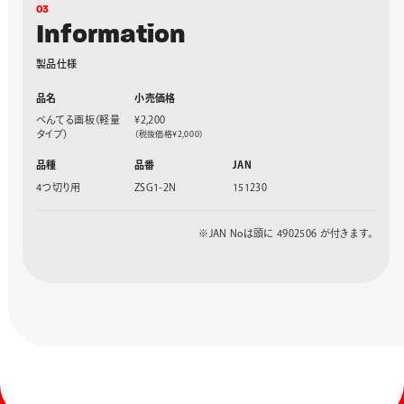
0
3
I
n
f
o
r
m
a
t
i
o
n
製
品
仕
様
品名
小売価格
ぺんてる画板（軽量
¥2,200
タイプ）
（税抜価格¥2,000）
品種
品番
JAN
4つ切り用
ZSG1-2N
151230
※JAN Noは頭に 4902506 が付きます。