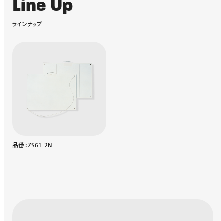
L
i
n
e
U
p
ラ
イ
ン
ナ
ッ
プ
品番：ZSG1-2N