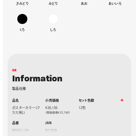
きみどり
みどり
あお
あいいろ
くろ
しろ
0
4
I
n
f
o
r
m
a
t
i
o
n
製
品
仕
様
品名
小売価格
セット色数
ポスターカラー（ク
¥26,136
12色
ラス用L)
（税抜価格¥23,760）
品番
JAN
WYG2-12V
977328