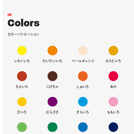
0
3
C
o
l
o
r
s
カ
ラ
ー
バ
リ
エ
ー
シ
ョ
ン
レモンいろ
だいだいいろ
ペールオレンジ
おうどいろ
ちゃいろ
こげちゃ
しゅいろ
あか
きいろ
むらさき
そらいろ
ももいろ