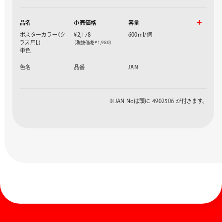
品名
小売価格
容量
ポスターカラー（ク
¥2,178
600ml/個
ラス用L)
（税抜価格¥1,980）
単色
色名
品番
JAN
レモンいろ
WYG2T01V
127563
だいだいいろ
WYG2T03V
127402
ペールオレンジ
WYG2T04V
127419
※JAN Noは頭に 4902506 が付きます。
おうどいろ
WYG2T06V
127426
ちゃいろ
WYG2T08V
127433
こげちゃ
WYG2T09V
127570
しゅいろ
WYG2T10V
127440
あか
WYG2T11V
127457
きいろ
WYG2T12V
127464
むらさき
WYG2T13V
127471
そらいろ
WYG2T14V
127488
ももいろ
WYG2T15V
127495
きみどり
WYG2T17V
127501
みどり
WYG2T21V
127518
あお
WYG2T23V
127525
あいいろ
WYG2T24V
127532
くろ
WYG2T28V
127549