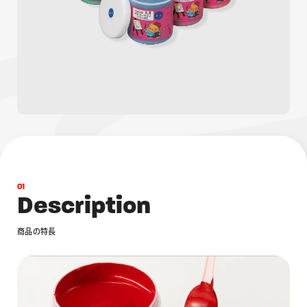
画材
その他
0
1
D
e
s
c
r
i
p
t
i
o
n
商
品
の
特
長