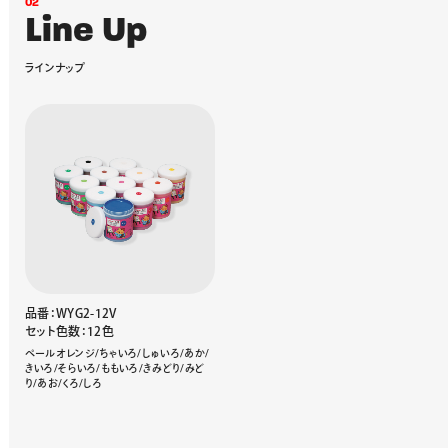
0
2
L
i
n
e
U
p
ラ
イ
ン
ナ
ッ
プ
品番：WYG2-12V
セット色数：12色
ペールオレンジ/ちゃいろ/しゅいろ/あか/
きいろ/そらいろ/ももいろ/きみどり/みど
り/あお/くろ/しろ