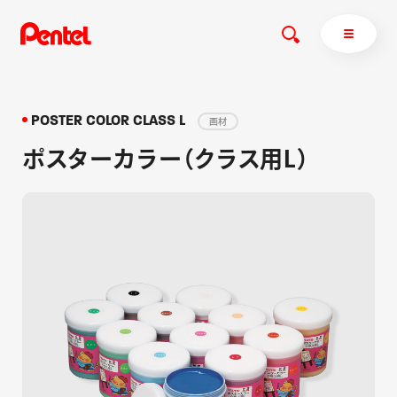
POSTER COLOR CLASS L
画材
ポスターカラー（クラス用L）
商品を探す
商品を探すトップ
ボールペン
ぺんてるについて
ペン
エナージェル
サインペン
オレンズ
マーカー
ぺんてるについてトップ
シャープペン
メッセージ
消し具
採用情報
ブラッシュ（筆）
運営会社