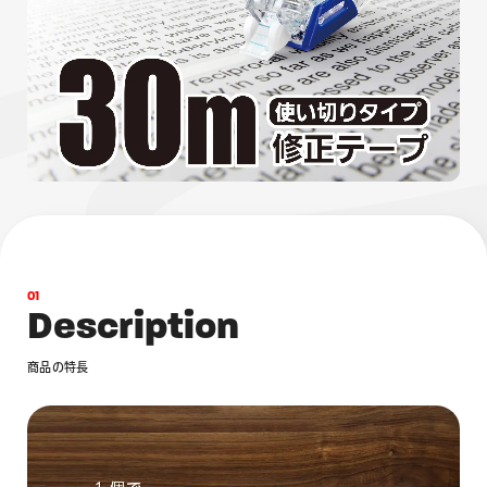
画材
その他
0
1
D
e
s
c
r
i
p
t
i
o
n
商
品
の
特
長