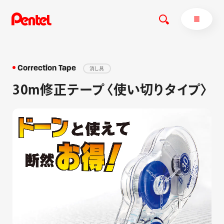
Correction Tape
消し具
30m修正テープ〈使い切りタイプ〉
商品を探す
商品を探すトップ
ボールペン
ぺんてるについて
ペン
エナージェル
サインペン
オレンズ
マーカー
ぺんてるについてトップ
シャープペン
メッセージ
消し具
採用情報
ブラッシュ（筆）
運営会社