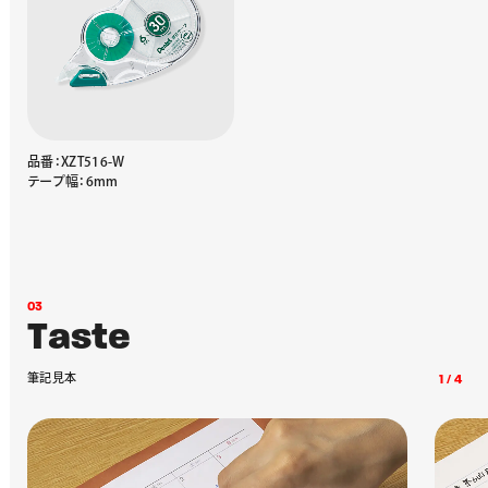
品番：XZT516-W
テープ幅：6mm
0
3
T
a
s
t
e
筆
記
見
本
1
/
4