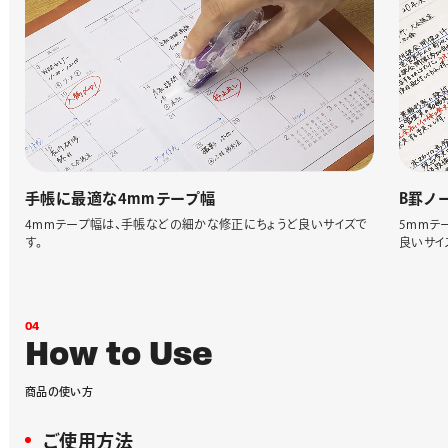
手帳に最適な4mmテープ幅
B罫ノ
4mmテープ幅は、手帳などの細かな修正にちょうど良いサイズで
5mmテ
す。
良いサイ
0
4
H
o
w
t
o
U
s
e
商
品
の
使
い
方
ご使用方法