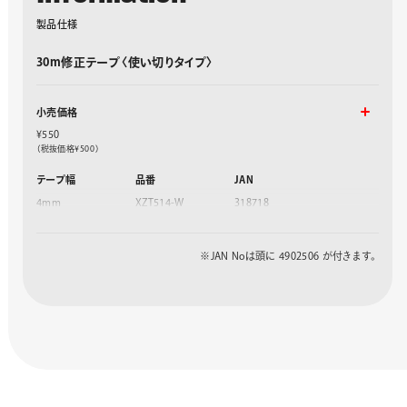
製
品
仕
様
30m修正テープ〈使い切りタイプ〉
小売価格
¥550
（税抜価格¥500）
テープ幅
品番
JAN
4mm
XZT514-W
318718
5mm
XZT515-W
318725
6mm
XZT516-W
318732
※JAN Noは頭に 4902506 が付きます。