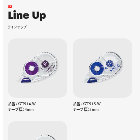
0
2
L
i
n
e
U
p
ラ
イ
ン
ナ
ッ
プ
品番：XZT514-W
品番：XZT515-W
テープ幅：4mm
テープ幅：5mm