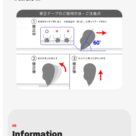
0
5
I
n
f
o
r
m
a
t
i
o
n