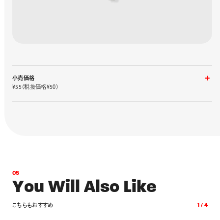
小売価格
¥55（税抜価格¥50）
入り数
品番
1ケース 4コ入り
Z2-1N
0
5
Y
o
u
W
i
l
l
A
l
s
o
L
i
k
e
こ
ち
ら
も
お
す
す
め
1
/
4