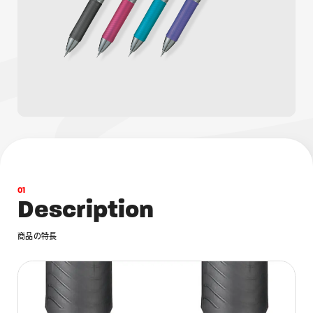
画材
その他
0
1
D
e
s
c
r
i
p
t
i
o
n
商
品
の
特
長