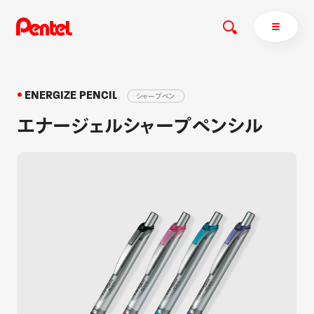
ENERGIZE PENCIL
シャープペン
エナージェルシャープペンシル
商品を探す
商品を探すトップ
ボールペン
ぺんてるについて
ペン
エナージェル
サインペン
オレンズ
マーカー
ぺんてるについてトップ
シャープペン
メッセージ
消し具
採用情報
ブラッシュ（筆）
運営会社