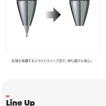
先端を保護するスライドスリーブ式で、持ち運びも安心。
0
2
L
i
n
e
U
p