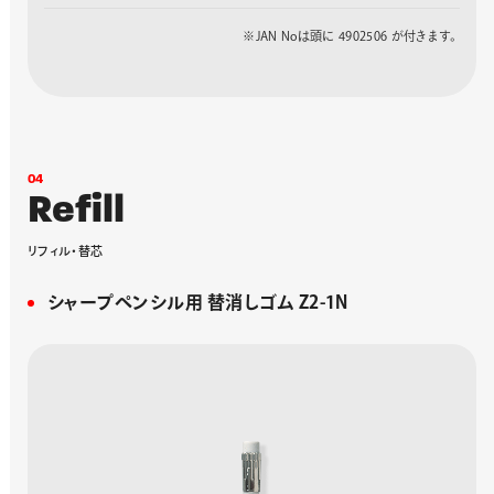
シルバー/スカイブ
XPL75−S
226136
ルー
※JAN Noは頭に 4902506 が付きます。
パールホワイト/ブ
XPL75−AW
254788
ラック
パールホワイト/ピ
XPL75−PW
254795
ンク
パールホワイト/ス
XPL75−SW
254801
カイブルー
0
4
R
e
f
i
l
l
リ
フ
ィ
ル
・
替
芯
シャープペンシル用 替消しゴム Z2-1N