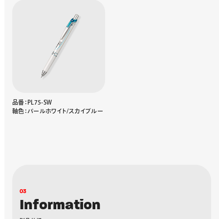
品番：PL75-SW
軸色：パールホワイト/スカイブルー
0
3
I
n
f
o
r
m
a
t
i
o
n