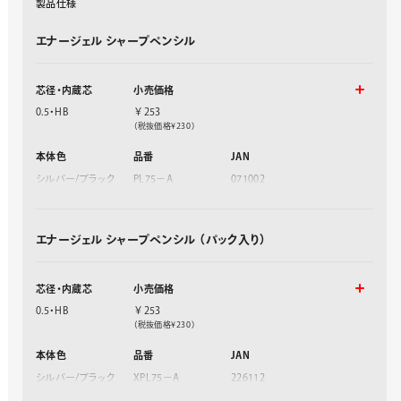
製
品
仕
様
エナージェル シャープペンシル
芯径・内蔵芯
小売価格
0.5・HB
￥253
（税抜価格¥230）
本体色
品番
JAN
シルバー/ブラック
PL75−A
071002
シルバー/ピンク
PL75−P
071019
シルバー/スカイブ
PL75−S
071026
ルー
エナージェル シャープペンシル （パック入り）
シルバー/バイオレ
PL75-V
071033
ット
パールホワイト/ブ
PL75−AW
254757
ラック
芯径・内蔵芯
小売価格
パールホワイト/ピ
PL75−PW
254764
0.5・HB
￥253
ンク
（税抜価格¥230）
パールホワイト/ス
PL75−SW
254771
カイブルー
本体色
品番
JAN
シルバー/ブラック
XPL75−A
226112
シルバー/ピンク
XPL75−P
226129