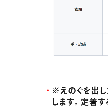
※
え
の
ぐ
を
出
し
し
ま
す
。
定
着
す