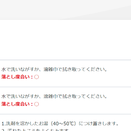
ーン 限定
アートクレヨン
くるりら
sign