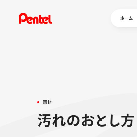
ホーム
商品を
ボールペン
ペン
マーカー
シャープペ
エナージェル
画
材
消し具
ブラッシュ（
汚
れ
の
お
と
し
方
画材
その他