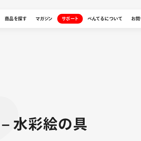
商品を探す
マガジン
サポート
ぺんてるについて
お問
探す
ぺんてるについて
ン
サインペン
オレンズ
メッセージ
採用情報
筆）
–
水
彩
絵
の
具
運営会社