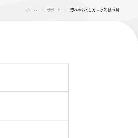
ホーム
サポート
汚れのおとし方 – 水彩絵の具
エナージェル コハレ
スマッシュ 限定 ダイヤ
モンドメタリックカラ
ーズ