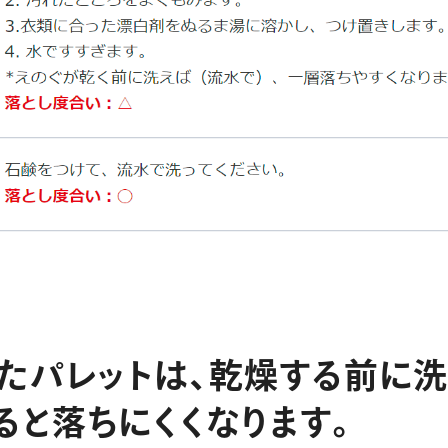
た
パ
レ
ッ
ト
は
、
乾
燥
す
る
前
に
る
と
落
ち
に
く
く
な
り
ま
す
。