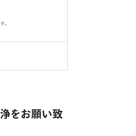
洗
浄
を
お
願
い
致