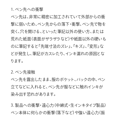
画材
1. ペン先への衝撃
その他
ペン先は、非常に精密に加工されていて外部からの衝
撃に弱いため、ペン先からの落下・衝撃、ペン先で物を
突く、穴を開ける、といった筆記以外の使い方、または
荒れた紙面（表面がザラザラなど）や紙面以外の硬いも
のに筆記すると「先端寸法のズレ」、「キズ」、「変形」な
どが発生し、筆記がカスレたり、インキ漏れの原因とな
ります。
2. ペン先接触
ペン先を露出したまま、服のポケット、バックの中、ペン
立てなどに入れると、ペン先が服などに触れインキが
染み出す恐れがあります。
3. 製品への衝撃・遠心力（中綿式・生インキタイプ製品）
ペン本体に何らかの衝撃（落下など）や強い遠心力（振