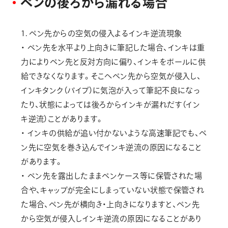
ペ
ン
の
後
ろ
か
ら
漏
れ
る
場
合
1. ペン先からの空気の侵入よるインキ逆流現象
・ ペン先を水平より上向きに筆記した場合、インキは重
力によりペン先と反対方向に偏り、インキをボールに供
給できなくなります。そこへペン先から空気が侵入し、
インキタンク（パイプ）に気泡が入って筆記不良になっ
たり、状態によっては後ろからインキが漏れだす（イン
キ逆流）ことがあります。
・ インキの供給が追い付かないような高速筆記でも、ペ
ン先に空気を巻き込んでインキ逆流の原因になること
があります。
・ ペン先を露出したままペンケース等に保管された場
合や、キャップが完全にしまっていない状態で保管され
た場合、ペン先が横向き・上向きになりますと、ペン先
から空気が侵入しインキ逆流の原因になることがあり