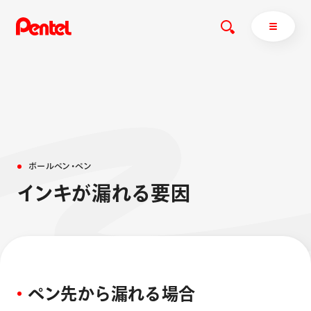
商品を探す
商品を探すトップ
ボ
ー
ル
ペ
ン
・
ペ
ン
ボールペン
イ
ン
キ
が
漏
れ
る
要
因
ぺんてるについて
ペン
エナージェル
サインペン
オレンズ
マーカー
ぺんてるについてトップ
シャープペン
メッセージ
消し具
採用情報
ペ
ン
先
か
ら
漏
れ
る
場
合
ブラッシュ（筆）
運営会社