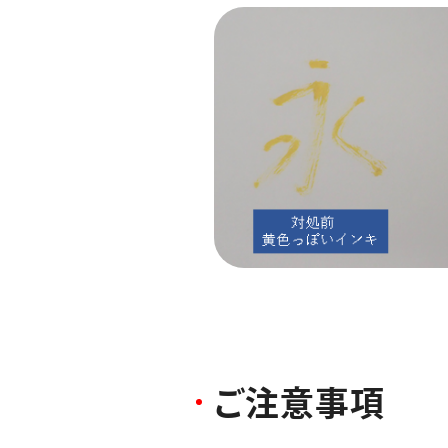
ご
注
意
事
項