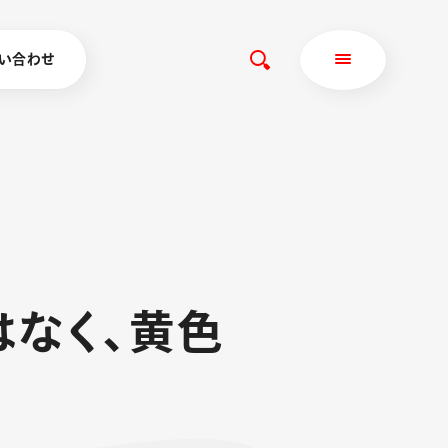
い合わせ
は
な
く
、
黄
色