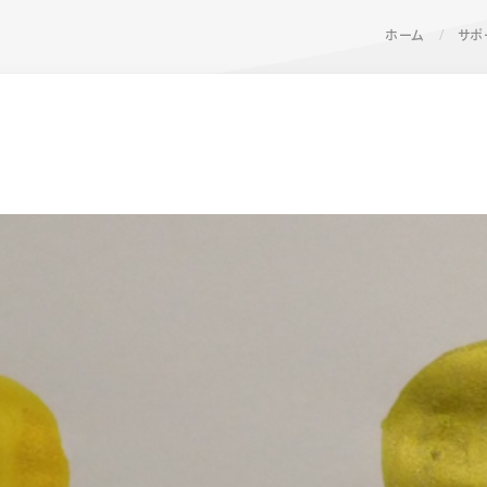
ホーム
サポ
ーン 限定
アートクレヨン
くるりら
sign