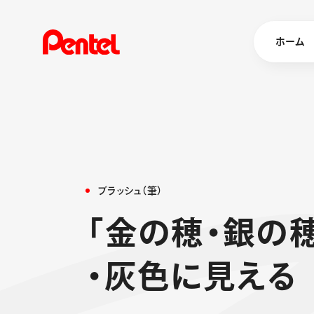
ホーム
商品を
ボールペン
ペン
ブ
ラ
ッ
シ
ュ
（
筆
）
マーカー
シャープペ
エナージェル
「
金
の
穂
・
銀
の
消し具
ブラッシュ（
・
灰
色
に
見
え
る
画材
その他