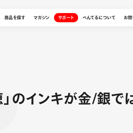
商品を探す
マガジン
サポート
ぺんてるについて
お問
探す
ぺんてるについて
ン
サインペン
オレンズ
穂
」
の
イ
ン
キ
が
金
/
銀
で
メッセージ
採用情報
筆）
運営会社