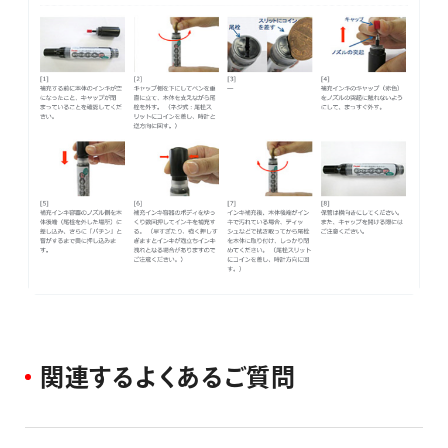
画材
その他
関
連
す
る
よ
く
あ
る
ご
質
問