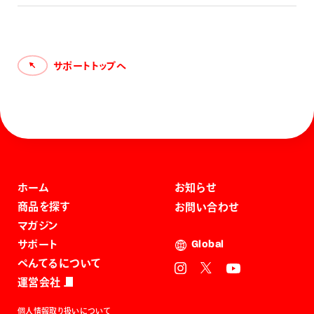
でお避けください。 ご使用後は必ずキャップをしてください。
衣服等を汚す原因となります。また、ペン先が乾燥し書けなく
なります。（ノック式の場合はペン先を必ず収納してください）
高温の場所には放置しないでください。 幼児の手の届かな
いところに置いてください。 万一、インキが目に入った場合
サポートトップへ
はす
ホーム
お知らせ
商品を探す
お問い合わせ
マガジン
サポート
Global
ぺんてるについて
運営会社
個人情報取り扱いについて