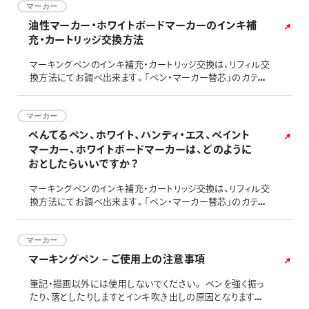
マーカー
油性マーカー・ホワイトボードマーカーのインキ補
充・カートリッジ交換方法
マーキングペンのインキ補充・カートリッジ交換は、リフィル交
換方法にてお調べ出来ます。｢ペン・マーカー替芯」のカテゴ
リから、それぞれお使い頂いている製品をお探しください。
カートリッジは、商品ページよりお探し出来ます。「マーカー」
のカテゴリから、それぞれお使い頂いております製品をお探
マーカー
しください。 ※適合していないカートリッジに交換すると、使
ぺんてるペン、ホワイト、ハンディ・エス、ペイント
用出来なくなることがございますので、ご注意ください。
マーカー、ホワイトボードマーカーは、どのように
おとしたらいいですか？
マーキングペンのインキ補充・カートリッジ交換は、リフィル交
換方法にてお調べ出来ます。｢ペン・マーカー替芯」のカテゴ
リから、それぞれお使い頂いている製品をお探しください。
カートリッジは、商品ページよりお探し出来ます。「マーカー」
のカテゴリから、それぞれお使い頂いております製品をお探
マーカー
しください。 ※適合していないカートリッジに交換すると、使
マーキングペン – ご使用上の注意事項
用出来なくなることがございますので、ご注意ください。
筆記・描画以外には使用しないでください。 ペンを強く振っ
たり、落としたりしますとインキ吹き出しの原因となりますの