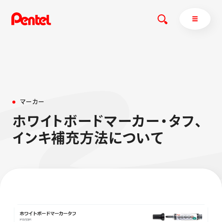
商品を探す
マ
ー
カ
ー
商品を探すトップ
ホ
ワ
イ
ト
ボ
ー
ド
マ
ー
カ
ー
・
タ
フ
、
ボールペン
イ
ン
キ
補
充
方
法
に
つ
い
て
ぺんてるについて
ペン
エナージェル
サインペン
オレンズ
マーカー
ぺんてるについてトップ
シャープペン
メッセージ
消し具
採用情報
ブラッシュ（筆）
運営会社